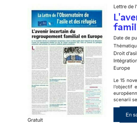
Lettre de l
L'ave
famil
Date de pub
Thématiqu
Droit d’asi
Intégratio
Europe
Le 15 nove
l’objectif
européenne
scenarii s
En sa
Gratuit