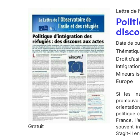
Lettre de l
Polit
disco
Date de pub
Thématiqu
Droit d’asi
Intégratio
Mineurs is
Europe
Si les in
promouvoir
orientatio
politique
France, l’
Gratuit
souvent in
S’agit-il e