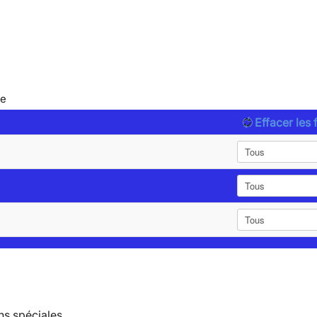
le
Effacer les f
ns spéciales