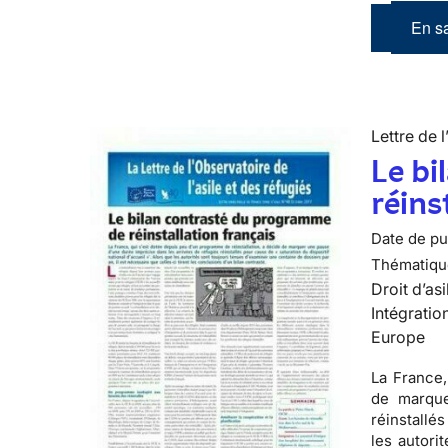
En sa
Lettre de l
Le bi
réins
Date de pub
Thématiqu
Droit d’asi
Intégratio
Europe
La France,
de marque
réinstallé
les autori