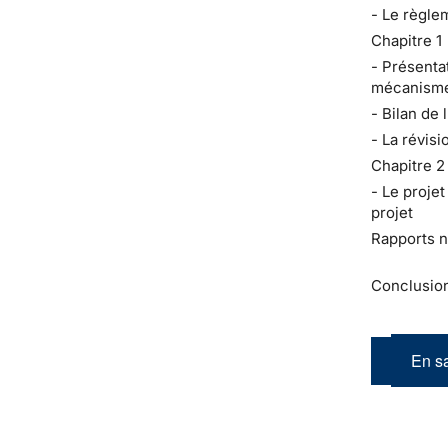
- Le règle
Chapitre 1
- Présenta
mécanism
- Bilan de 
- La révis
Chapitre 2
- Le proje
projet
Rapports n
Conclusio
En sa