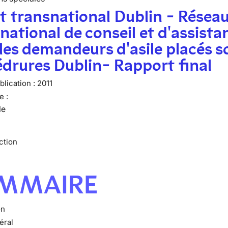
t transnational Dublin - Résea
national de conseil et d'assista
les demandeurs d'asile placés s
drures Dublin- Rapport final
lication :
2011
e :
le
ction
MMAIRE
on
éral