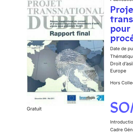
Proje
trans
pour 
procé
Date de pub
Thématiqu
Droit d’asi
Europe
Hors Colle
SO
Gratuit
Introducti
Cadre Gén