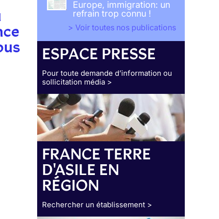
Europe, immigration: un
u
refrain trop connu !
nce
> Voir toutes nos publications
ous
ESPACE PRESSE
Pour toute demande d’information ou
sollicitation média >
FRANCE TERRE
D'ASILE EN
RÉGION
Rechercher un établissement >