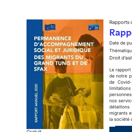
Rapports d
Rappo
Date de pub
Thématiqu
Droit d’asi
Le rapport
de notre p
de Covid-
limitation
personnes 
nos servic
détaillon
migrants e
la société 
Gratuit