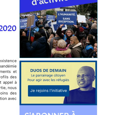
 2020
existence
 pandémie
ements et
rofils des
t appel à
tie, nous
Je rejoins l'initiative
soins des
tion avec