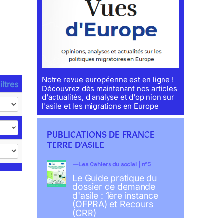
Notre revue européenne est en ligne !
iltres
Découvrez dès maintenant nos articles
d'actualités, d'analyse et d'opinion sur
l'asile et les migrations en Europe
PUBLICATIONS DE FRANCE
TERRE D'ASILE
Les Cahiers du social | n°5
Le Guide pratique du
dossier de demande
d'asile : 1ère instance
(OFPRA) et Recours
(CRR)