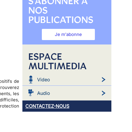
S'ABONNER À
NOS
PUBLICATIONS
Je m'abonne
ESPACE
MULTIMEDIA
Video
sitifs de
etrouverez
Audio
ents, les
fficiles,
CONTACTEZ-NOUS
otection