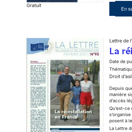
Gratuit
En sa
Lettre de l
La ré
Date de pub
Thématiqu
Droit d’asi
Depuis que
manière si
d’accès lé
Qu’est-ce 
s’organise
posent à le
La Lettre d