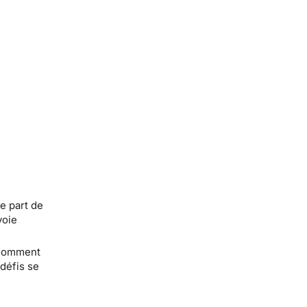
e part de
voie
? Comment
défis se
e