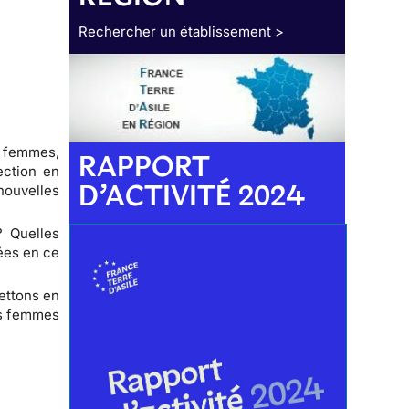
Rechercher un établissement >
e femmes,
RAPPORT
ection en
D’ACTIVITÉ 2024
nouvelles
? Quelles
ées en ce
mettons en
ces femmes