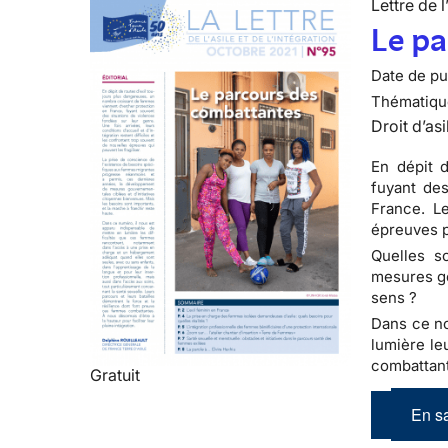
Lettre de l
Le p
Date de pub
Thématiqu
Droit d’asi
En dépit 
fuyant de
France. Le
épreuves p
Quelles s
mesures go
sens ?
Dans ce no
lumière le
combattan
Gratuit
En sa