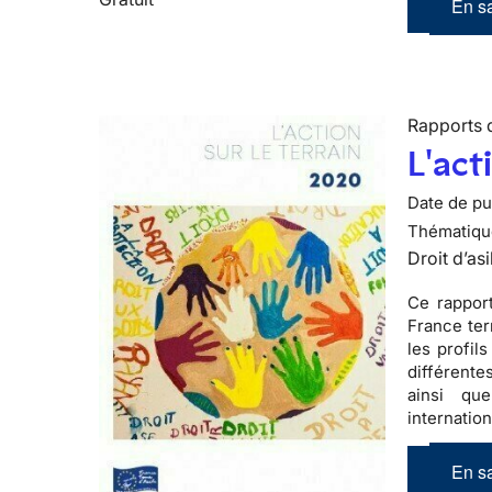
En sa
Rapports d
L'act
Date de pub
Thématiqu
Droit d’asi
Ce rapport
France ter
les profil
différente
ainsi qu
internatio
En sa