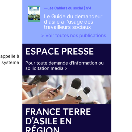
e
Les Cahiers du social | n°4
Le Guide du demandeur
d'asile à l'usage des
travailleurs sociaux
> Voir toutes nos publications
ESPACE PRESSE
appelle à
u système
Pour toute demande d’information ou
sollicitation média >
FRANCE TERRE
D'ASILE EN
RÉGION