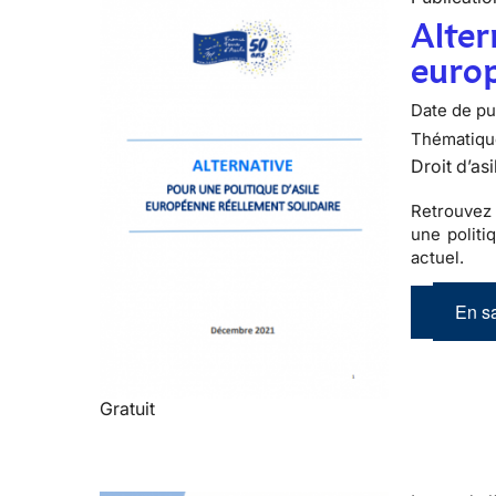
Alter
europ
Date de pub
Thématiqu
Droit d’asi
Retrouvez 
une politi
actuel.
En sa
Gratuit