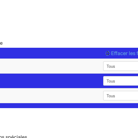
le
Effacer les f
ns spéciales