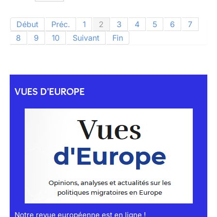
Début
Préc.
1
2
3
4
5
6
7
8
9
10
Suivant
Fin
VUES D'EUROPE
Notre revue européenne est en ligne !