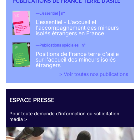
PUBLICATIONS DE FRANCE TERRE D'ASILE
L’essentiel | n°
L'essentiel - L'accueil et
l'accompagnement des mineurs
isolés étrangers en France
Publications spéciales | n°
Positions de France terre d'asile
sur l'accueil des mineurs isolés
étrangers
> Voir toutes nos publications
ESPACE PRESSE
Pour toute demande d’information ou sollicitation
média >