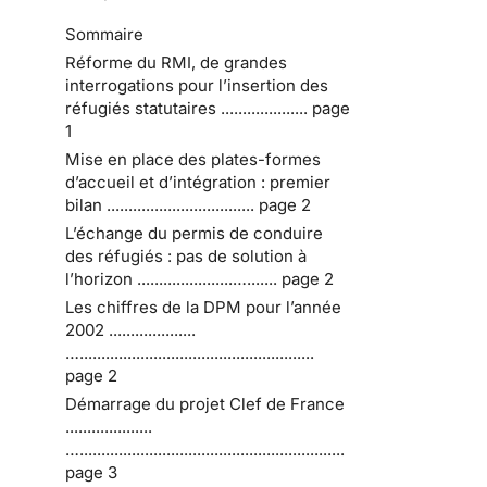
Sommaire
Réforme du RMI, de grandes
interrogations pour l’insertion des
réfugiés statutaires .................... page
1
Mise en place des plates-formes
d’accueil et d’intégration : premier
bilan .................................. page 2
L’échange du permis de conduire
des réfugiés : pas de solution à
l’horizon ......................…....... page 2
Les chiffres de la DPM pour l’année
2002 ....................
…......................................................
page 2
Démarrage du projet Clef de France
....................
….............................................................
page 3