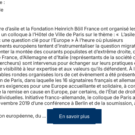
e :
le
re d’asile et la Fondation Heinrich Böll France ont organisé les
n colloque à l’Hôtel de Ville de Paris sur le thème : « L’asile 
: une question clé pour l’Europe » À l’heure où plusieurs
nts européens tentent d’instrumentaliser la question migra
nter la montée des courants populistes et d’extrême droite, 
 France, d’Allemagne et d’Italie (représentants de la société c
ercheurs) sont intervenus pour échanger sur leurs pratiques 
visibilité à leur expertise et aux valeurs qu’ils défendent. À l
ables rondes organisées lors de cet évènement a été présent
n de Paris, dans laquelle les 16 signataires français et allema
urs exigences pour une Europe accueillante et solidaire, à co
 la remise en cause en Europe, par certains, de l’État de droi
ndividuelles. Initiative franco-allemande, le colloque de Paris 
ovembre 2019 d’une conférence à Berlin et de la soumission, 
En savoir plus
n européenne, du ...