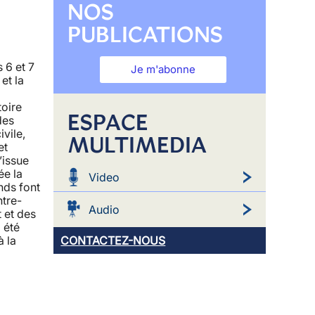
NOS
PUBLICATIONS
 6 et 7
Je m'abonne
et la
toire
ESPACE
des
ivile,
MULTIMEDIA
et
’issue
ée la
Video
nds font
ntre-
Audio
t et des
a été
CONTACTEZ-NOUS
à la