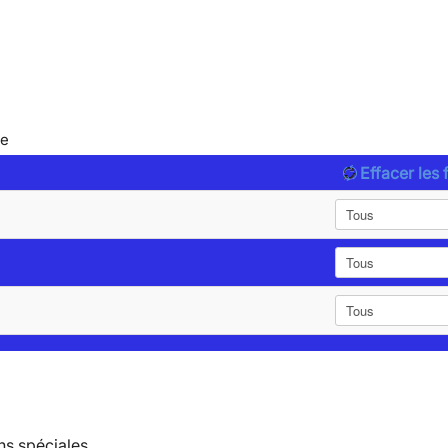
le
Effacer les f
ns spéciales