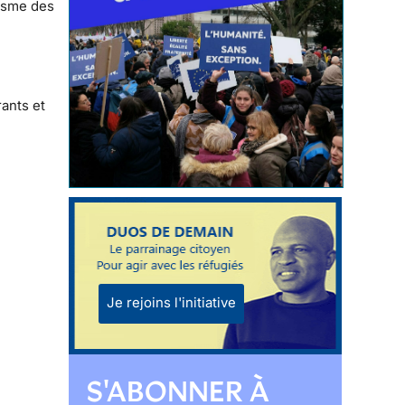
risme des
ants et
Je rejoins l'initiative
S'ABONNER À