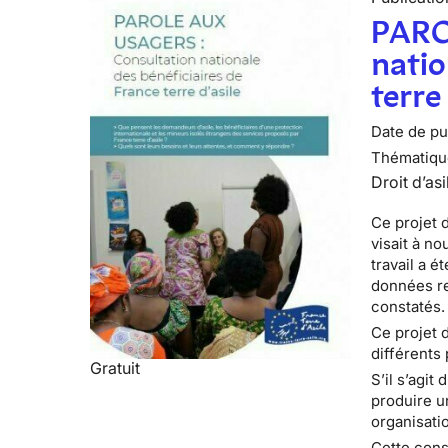
PARO
natio
terre
Date de pub
Thématiqu
Droit d’asi
Ce projet d
visait à no
travail a é
données re
constatés.
Ce projet 
différents 
Gratuit
S’il s’agit
produire u
organisatio
Cette cons