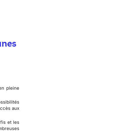
unes
en pleine
sibilités
accès aux
fis et les
ombreuses