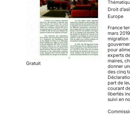
Thématiqu
Droit d’asi
Europe
France ter
mars 2019 u
migration 
gouverneme
pour alime
experts de
maires, ch
Gratuit
donner une 
des cinq t
Déclaratio
part de le
courant de
libertés i
suivi en n
Commissio