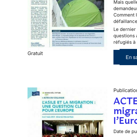
Mais quell
demandeurs
Comment le
défaillance
Le dernier 
questions 
réfugiés à 
Gratuit
En sa
Publicatio
ACTE
migra
l’Eur
Date de pub