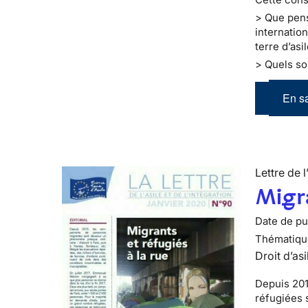
> Que pens
internatio
terre d’asi
> Quels so
En sa
Lettre de l
Migra
Date de pub
Thématiqu
Droit d’asi
Depuis 201
réfugiées 