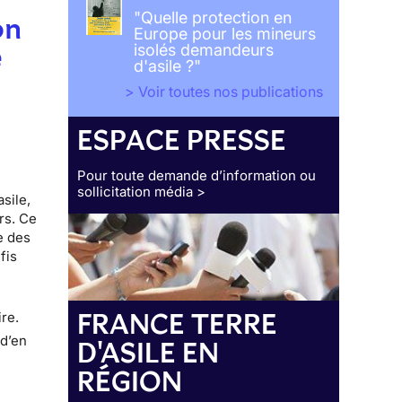
"Quelle protection en
on
Europe pour les mineurs
e
isolés demandeurs
d'asile ?"
> Voir toutes nos publications
ESPACE PRESSE
Pour toute demande d’information ou
sollicitation média >
sile,
rs. Ce
e des
fis
s
FRANCE TERRE
ire.
 d’en
D'ASILE EN
RÉGION