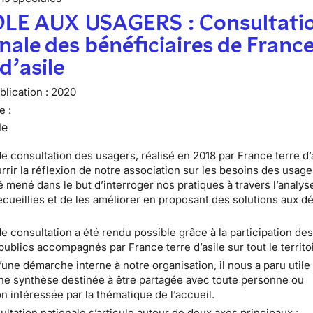
LE AUX USAGERS : Consultati
nale des bénéficiaires de Franc
 d’asile
lication :
2020
e :
le
e consultation des usagers, réalisé en 2018 par France terre d’a
urrir la réflexion de notre association sur les besoins des usage
té mené dans le but d’interroger nos pratiques à travers l’analys
cueillies et de les améliorer en proposant des solutions aux dé
de consultation a été rendu possible grâce à la participation de
publics accompagnés par France terre d’asile sur tout le territo
 d’une démarche interne à notre organisation, il nous a paru utile
ne synthèse destinée à être partagée avec toute personne ou
n intéressée par la thématique de l’accueil.
ultation nationale s’articule autour de deux axes principaux :