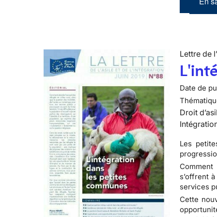
En sa
Lettre de l
L'int
Date de pub
Thématiqu
Droit d’asi
Intégratio
Les petit
progressio
Comment ab
s’offrent 
services pu
Cette nouve
opportuni