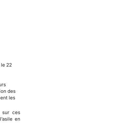
 le 22
urs
tion des
ent les
t sur ces
’asile en