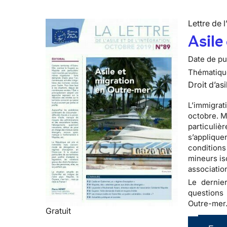
Lettre de l
Asile
Date de pub
Thématiqu
Droit d’asi
L’immigrat
octobre. Ma
particuliè
s’applique
conditions 
mineurs is
associatio
Le dernier
questions
Outre-mer
Gratuit