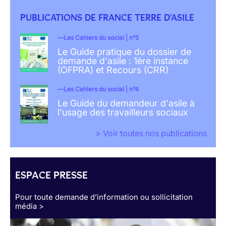
PUBLICATIONS DE FRANCE TERRE D'ASILE
Les Cahiers du social | n°5
Le Guide pratique du dossier de
demande d'asile : 1ère instance
(OFPRA) et Recours (CRR)
Les Cahiers du social | n°4
Le Guide du demandeur d'asile à
l'usage des travailleurs sociaux
> Voir toutes nos publications
ESPACE PRESSE
Pour toute demande d’information ou sollicitation
média >