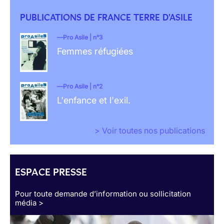
PUBLICATIONS DE FRANCE TERRE D'ASILE
Pro Asile | n°3
Femmes réfugiées
Pro Asile | n°2
L'enfance et l'exil.
> Voir toutes nos publications
ESPACE PRESSE
Pour toute demande d’information ou sollicitation
média >