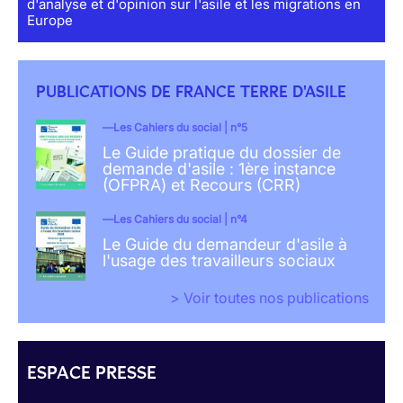
d'analyse et d'opinion sur l'asile et les migrations en
Europe
PUBLICATIONS DE FRANCE TERRE D'ASILE
Les Cahiers du social | n°5
Le Guide pratique du dossier de
demande d'asile : 1ère instance
(OFPRA) et Recours (CRR)
Les Cahiers du social | n°4
Le Guide du demandeur d'asile à
l'usage des travailleurs sociaux
> Voir toutes nos publications
ESPACE PRESSE