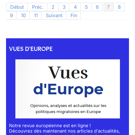
Début
Préc.
2
3
4
5
6
7
8
9
10
11
Suivant
Fin
VUES D'EUROPE
Notre revue européenne est en ligne !
Découvrez dès maintenant nos articles d'actualités,