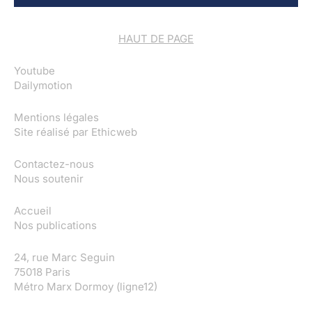
HAUT DE PAGE
Youtube
Dailymotion
Mentions légales
Site réalisé par
Ethicweb
Contactez-nous
Nous soutenir
Accueil
Nos publications
24, rue Marc Seguin
75018 Paris
Métro Marx Dormoy (ligne12)