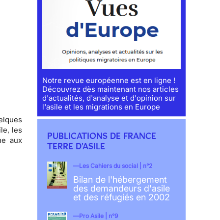
Notre revue européenne est en ligne !
Découvrez dès maintenant nos articles
d'actualités, d'analyse et d'opinion sur
l'asile et les migrations en Europe
elques
le, les
PUBLICATIONS DE FRANCE
me aux
TERRE D'ASILE
Les Cahiers du social | n°2
Bilan de l'hébergement
des demandeurs d'asile
et des réfugiés en 2002
Pro Asile | n°9