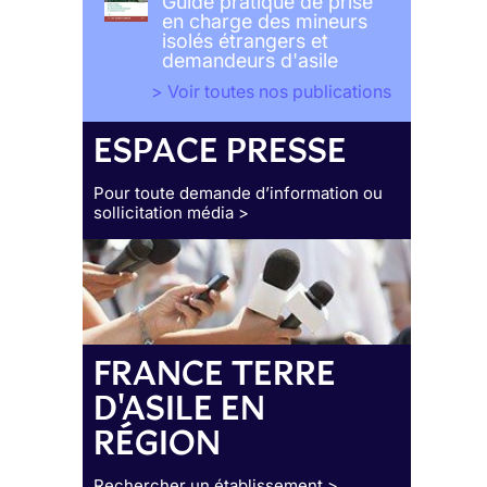
Guide pratique de prise
en charge des mineurs
isolés étrangers et
demandeurs d'asile
> Voir toutes nos publications
ESPACE PRESSE
Pour toute demande d’information ou
sollicitation média >
FRANCE TERRE
D'ASILE EN
RÉGION
Rechercher un établissement >