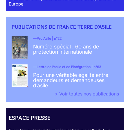
Europe
PUBLICATIONS DE FRANCE TERRE D'ASILE
Pro Asile | n°22
Numéro spécial : 60 ans de
protection internationale
Lettre de l’asile et de l’intégration | n°63
Pour une véritable égalité entre
demandeurs et demandeuses
d’asile
> Voir toutes nos publications
ESPACE PRESSE