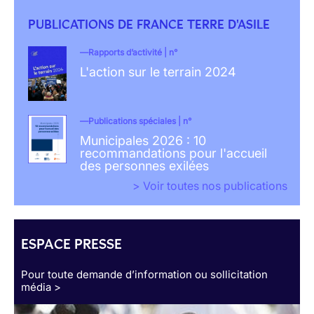
PUBLICATIONS DE FRANCE TERRE D'ASILE
Rapports d’activité | n°
L'action sur le terrain 2024
Publications spéciales | n°
Municipales 2026 : 10
recommandations pour l'accueil
des personnes exilées
> Voir toutes nos publications
ESPACE PRESSE
Pour toute demande d’information ou sollicitation
média >