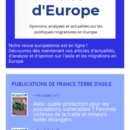
Notre revue européenne est en ligne !
Découvrez dès maintenant nos articles d'actualités,
d'analyse et d'opinion sur l'asile et les migrations en
Europe
PUBLICATIONS DE FRANCE TERRE D'ASILE
Pro Asile | n°7
Asile: quelle protection pour les
populations vulnérables ? Femmes
victimes de la traite et mineurs
isolés étrangers