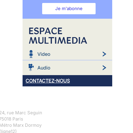
Je m'abonne
ESPACE
MULTIMEDIA
Video
Audio
CONTACTEZ-NOUS
24, rue Marc Seguin
75018 Paris
Métro Marx Dormoy
(ligne12)