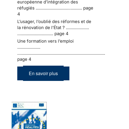
européenne d’intégration des
réfugiés ...........................….......... page
4
L’usager, l’oublié des réformes et de
la rénovation de l’État ? ....................
…............................ page 4
Une formation vers l’emploi
....................
….........................................................................
page 4
En savoir plus