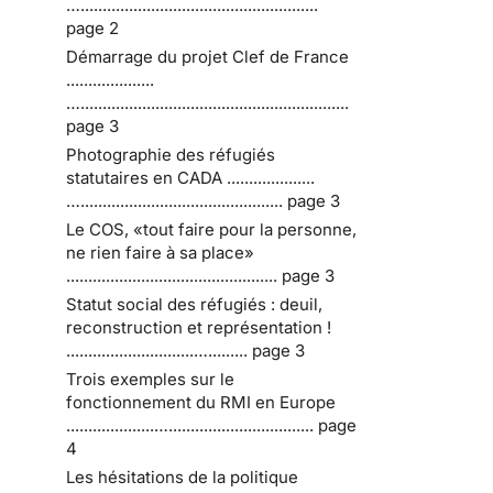
…......................................................
page 2
Démarrage du projet Clef de France
....................
….............................................................
page 3
Photographie des réfugiés
statutaires en CADA ....................
….............................................. page 3
Le COS, «tout faire pour la personne,
ne rien faire à sa place»
................................................ page 3
Statut social des réfugiés : deuil,
reconstruction et représentation !
.............................…......... page 3
Trois exemples sur le
fonctionnement du RMI en Europe
....................…................................. page
4
Les hésitations de la politique