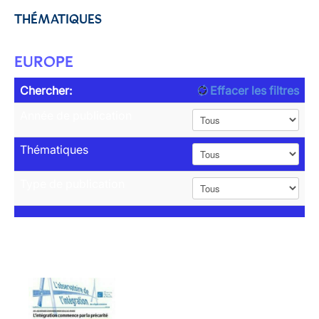
THÉMATIQUES
EUROPE
Chercher:
Effacer les filtres
Année de publication
Thématiques
Type de publication