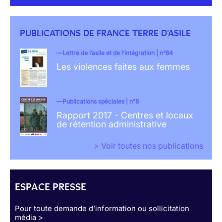
PUBLICATIONS DE FRANCE TERRE D'ASILE
Lettre de l’asile et de l’intégration | n°84
Les violences faites aux femmes
Publications spéciales | n°8
Rapport 2017 - Centres et locaux
de rétention administrative
> Voir toutes nos publications
ESPACE PRESSE
Pour toute demande d’information ou sollicitation
média >