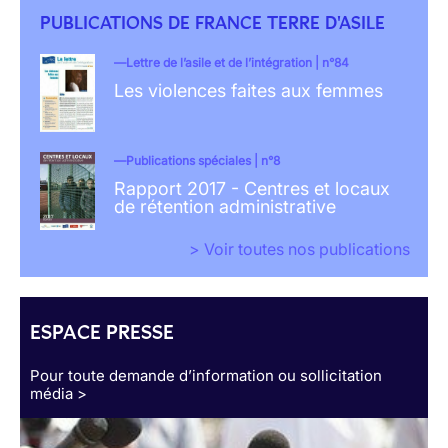
PUBLICATIONS DE FRANCE TERRE D'ASILE
Lettre de l’asile et de l’intégration | n°84
Les violences faites aux femmes
Publications spéciales | n°8
Rapport 2017 - Centres et locaux
de rétention administrative
> Voir toutes nos publications
ESPACE PRESSE
Pour toute demande d’information ou sollicitation
média >