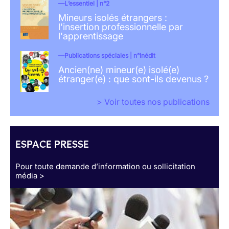
L’essentiel | n°2
Mineurs isolés étrangers :
l'insertion professionnelle par
l'apprentissage
Publications spéciales | n°Inédit
Ancien(ne) mineur(e) isolé(e)
étranger(e) : que sont-ils devenus ?
> Voir toutes nos publications
ESPACE PRESSE
Pour toute demande d’information ou sollicitation
média >