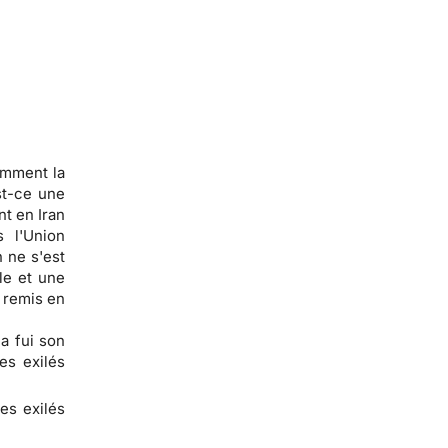
omment la
st-ce une
nt en Iran
 l'Union
 ne s'est
le et une
 remis en
a fui son
es exilés
des exilés