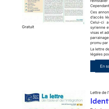
réinstalle
Cependant,
Ces annonc
d’accès lé
Celui-ci 
Gratuit
syrienne e
visas et a
parrainage
promu par 
La lettre d
légales pou
En sa
Lettre de l
Ident