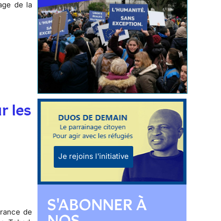
sage de la
r les
Je rejoins l'initiative
S'ABONNER À
France de
NOS