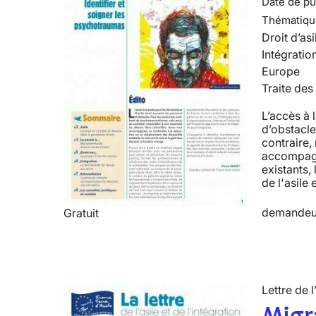
Date de pub
Thématiqu
Droit d’asi
Intégratio
Europe
Traite des
L’accès à 
d’obstacle
contraire,
accompagné
existants, 
de l'asile 
demandeur
Gratuit
Lettre de l
Migra