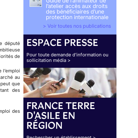
Guide de l’animateur de
l’atelier accès aux droits
des bénéficiaires d’une
protection internationale
> Voir toutes nos publications
ESPACE PRESSE
le député
mbitieuse
Pour toute demande d’information ou
iorités de
sollicitation média >
e l’emploi
marché au
 peut que
tant des
FRANCE TERRE
emploi des
D'ASILE EN
RÉGION
Rechercher un établissement >