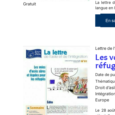
La lettre d
Gratuit
langue en 
En sa
Lettre de l
Les v
réfug
Date de pub
Thématiqu
Droit d’asi
Intégratio
Europe
Le 28 aoû