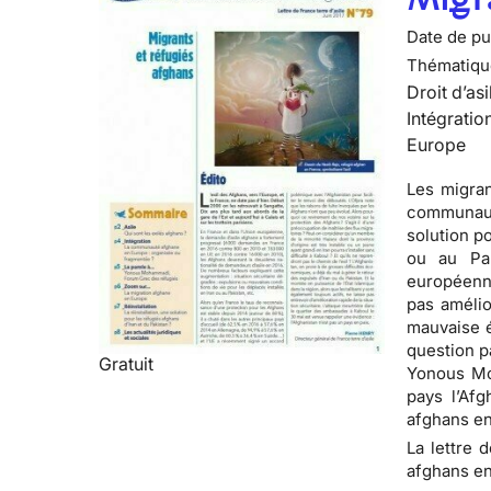
Date de pub
Thématiqu
Droit d’asi
Intégratio
Europe
Les migran
communauté
solution p
ou au Pa
européenne
pas amélio
mauvaise é
question p
Gratuit
Yonous Moh
pays l’Afg
afghans en
La lettre d
afghans en