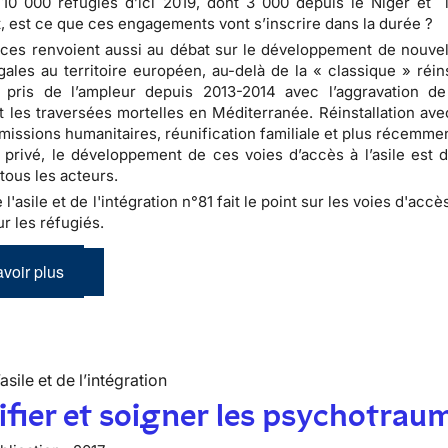
r 10 000 réfugiés d’ici 2019, dont 3 000 depuis le Niger et 
 est ce que ces engagements vont s’inscrire dans la durée ?
es renvoient aussi au débat sur le développement de nouvel
gales au territoire européen, au-delà de la « classique » réins
a pris de l’ampleur depuis 2013-2014 avec l’aggravation de
t les traversées mortelles en Méditerranée. Réinstallation ave
dmissions humanitaires, réunification familiale et plus récemm
 privé, le développement de ces voies d’accès à l’asile est 
tous les acteurs.
e l'asile et de l'intégration n°81 fait le point sur les voies d'accè
r les réfugiés.
voir plus
’asile et de l’intégration
ifier et soigner les psychotrau