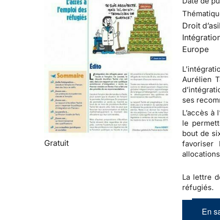
Date de pub
Thématiqu
Droit d’asi
Intégratio
Europe
L’intégrat
Aurélien T
d’intégrati
ses recom
L’accès à 
le permet
bout de si
Gratuit
favoriser
allocations
La lettre d
réfugiés.
En sa