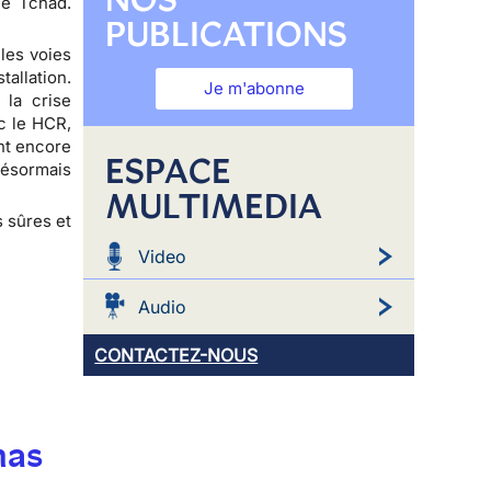
le Tchad.
PUBLICATIONS
les voies
tallation.
Je m'abonne
 la crise
c le HCR,
ent encore
ESPACE
désormais
MULTIMEDIA
s sûres et
Video
Audio
CONTACTEZ-NOUS
mas