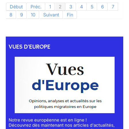
Début
Préc.
1
2
3
4
5
6
7
8
9
10
Suivant
Fin
VUES D'EUROPE
Notre revue européenne est en ligne !
Découvrez dès maintenant nos articles d'actualités,