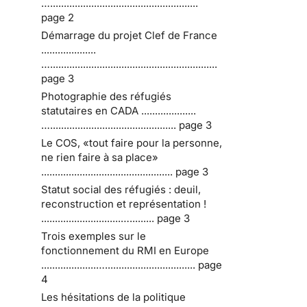
…......................................................
page 2
Démarrage du projet Clef de France
....................
….............................................................
page 3
Photographie des réfugiés
statutaires en CADA ....................
….............................................. page 3
Le COS, «tout faire pour la personne,
ne rien faire à sa place»
................................................ page 3
Statut social des réfugiés : deuil,
reconstruction et représentation !
.............................…......... page 3
Trois exemples sur le
fonctionnement du RMI en Europe
....................…................................. page
4
Les hésitations de la politique