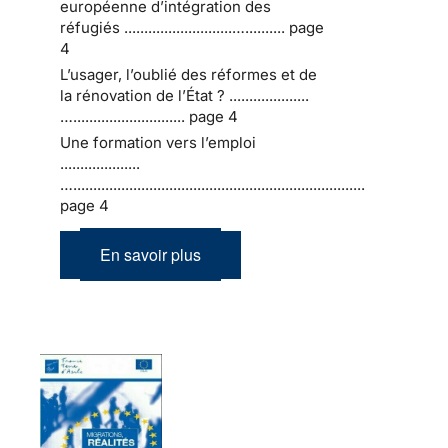
européenne d’intégration des
réfugiés ...........................….......... page
4
L’usager, l’oublié des réformes et de
la rénovation de l’État ? ....................
…............................ page 4
Une formation vers l’emploi
....................
….........................................................................
page 4
En savoir plus