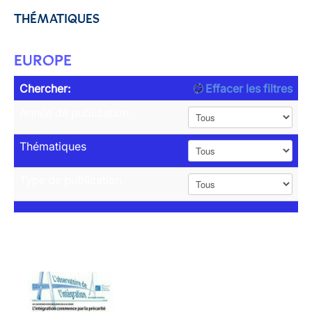
THÉMATIQUES
EUROPE
Chercher:
Effacer les filtres
Année de publication
Thématiques
Type de publication