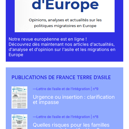
Notre revue européenne est en ligne !
Découvrez dès maintenant nos articles d'actualités,
d'analyse et d'opinion sur l'asile et les migrations en
Europe
PUBLICATIONS DE FRANCE TERRE D'ASILE
Lettre de l’asile et de l’intégration | n°9
Urgence ou insertion : clarification
et impasse
Lettre de l’asile et de l’intégration | n°8
Quelles risques pour les familles