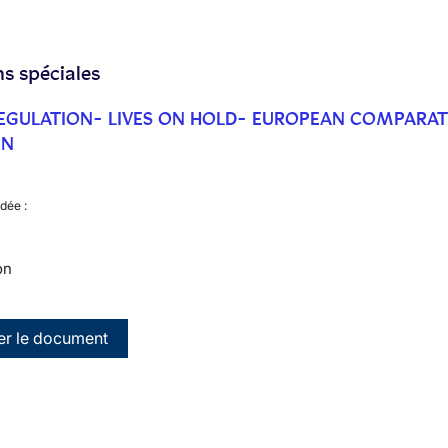
ns spéciales
 REGULATION- LIVES ON HOLD- EUROPEAN COMPARAT
EN
dée :
on
er le document