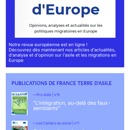
Notre revue européenne est en ligne !
Découvrez dès maintenant nos articles d'actualités,
d'analyse et d'opinion sur l'asile et les migrations en
Europe
PUBLICATIONS DE FRANCE TERRE D'ASILE
Pro Asile | n°8
"L'intégration, au-delà des faux-
semblants"
Les Cahiers du social | n°1