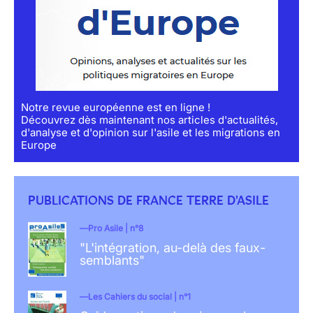
Notre revue européenne est en ligne !
Découvrez dès maintenant nos articles d'actualités,
d'analyse et d'opinion sur l'asile et les migrations en
Europe
PUBLICATIONS DE FRANCE TERRE D'ASILE
Pro Asile | n°8
"L'intégration, au-delà des faux-
semblants"
Les Cahiers du social | n°1