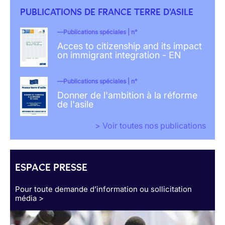
PUBLICATIONS DE FRANCE TERRE D'ASILE
Publications spéciales | n°
Acces to citizenship and its impact
on immigrant integration - EN
Publications spéciales | n°
Donner de l'ambition à la réforme
de l'asile
> Voir toutes nos publications
ESPACE PRESSE
Pour toute demande d’information ou sollicitation
média >