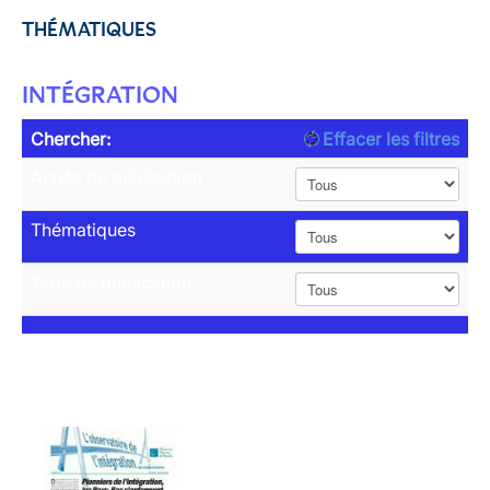
THÉMATIQUES
INTÉGRATION
Chercher:
Effacer les filtres
Année de publication
Thématiques
Type de publication