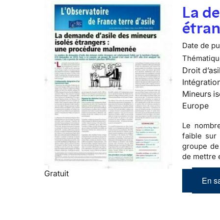
La de
étra
Date de pub
Thématiqu
Droit d’asi
Intégratio
Mineurs is
Europe
Le nombre
faible sur 
groupe de 
de mettre e
Gratuit
En sa