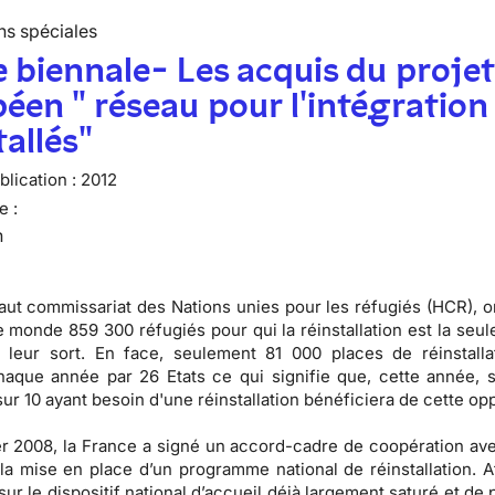
ns spéciales
 biennale- Les acquis du proje
éen " réseau pour l'intégration
tallés"
lication :
2012
e :
n
aut commissariat des Nations unies pour les réfugiés (HCR), 
le monde 859 300 réfugiés pour qui la réinstallation est la seul
 leur sort. En face, seulement 81 000 places de réinstalla
haque année par 26 Etats ce qui signifie que, cette année, 
ur 10 ayant besoin d'une réinstallation bénéficiera de cette opp
er 2008, la France a signé un accord-cadre de coopération av
la mise en place d’un programme national de réinstallation. A
sur le dispositif national d’accueil déjà largement saturé et de