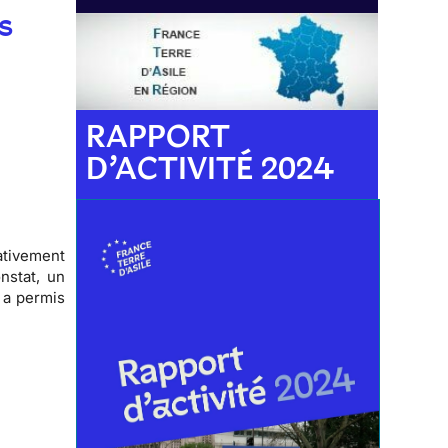
s
RAPPORT
D’ACTIVITÉ 2024
ativement
nstat, un
a a permis