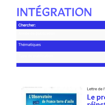
INTÉGRATION
Chercher:
Année de publication
Thématiques
Type de publication
Lettre de l
Le p
réins