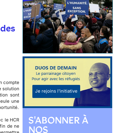
t
 des
on compte
e solution
Je rejoins l'initiative
tion sont
seule une
ortunité.
S'ABONNER À
ec le HCR
fin de ne
NOS
 permettre