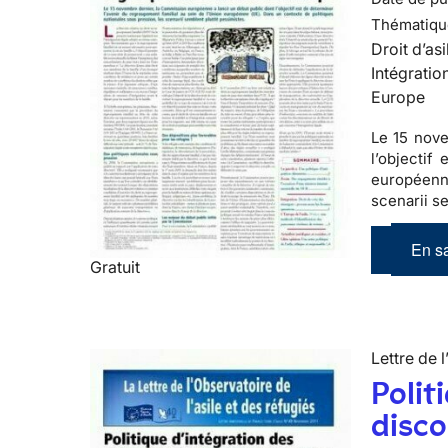
Thématiqu
Droit d’asi
Intégratio
Europe
Le 15 nove
l’objectif
européenne
scenarii s
En sa
Gratuit
Lettre de l
Polit
disco