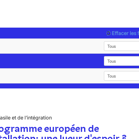
Effacer les f
’asile et de l’intégration
rogramme européen de
tallation: une lueur d'espoir ?