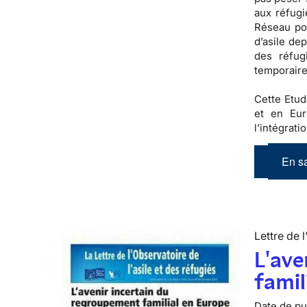
aux réfugi
Réseau pou
d’asile de
des réfug
temporaire
Cette Etud
et en Eur
l’intégrati
En sa
Lettre de l
L'ave
famil
Date de pub