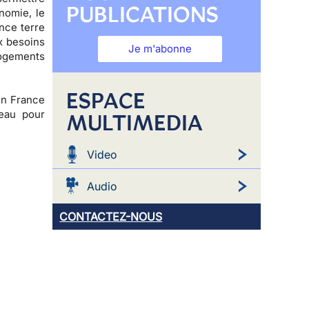
PUBLICATIONS
nomie, le
nce terre
x besoins
Je m'abonne
logements
ESPACE
 en France
eau pour
MULTIMEDIA
Video
Audio
CONTACTEZ-NOUS