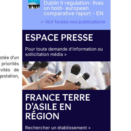
Dublin II regulation- lives
on hold- european
comparative report - EN
> Voir toutes nos publications
ESPACE PRESSE
Pour toute demande d’information ou
sollicitation média >
otée d’un
riorités
vités de
estation,
FRANCE TERRE
D'ASILE EN
RÉGION
Rechercher un établissement >