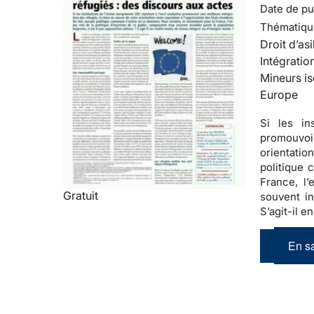
Date de pub
Thématiqu
Droit d’asi
Intégratio
Mineurs is
Europe
Si les in
promouvoir
orientatio
politique
France, l’
Gratuit
souvent in
S’agit-il e
En sa