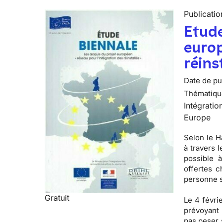
Publicatio
Etude
europ
réins
Date de pub
Thématiqu
Intégratio
Europe
Selon le H
à travers 
possible à
offertes c
personne s
Gratuit
Le 4 févri
prévoyant 
pas peser 