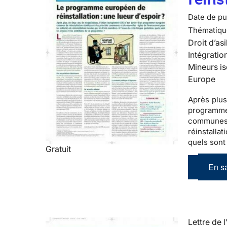
Date de pub
Thématiqu
Droit d’asi
Intégratio
Mineurs is
Europe
Après plus
programm
communes
réinstalla
quels sont
Gratuit
En sa
Lettre de l