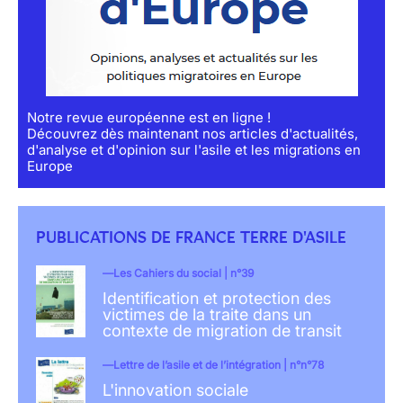
Notre revue européenne est en ligne !
Découvrez dès maintenant nos articles d'actualités,
d'analyse et d'opinion sur l'asile et les migrations en
Europe
PUBLICATIONS DE FRANCE TERRE D'ASILE
Les Cahiers du social | n°39
Identification et protection des
victimes de la traite dans un
contexte de migration de transit
Lettre de l’asile et de l’intégration | n°n°78
L'innovation sociale