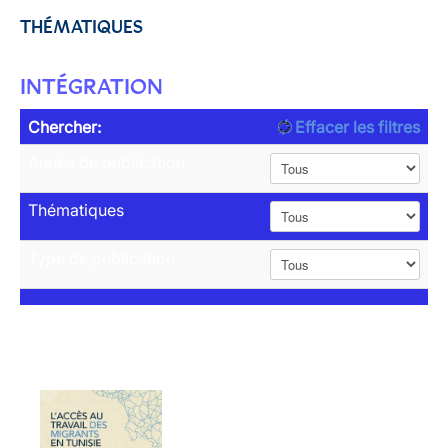
THÉMATIQUES
INTÉGRATION
Chercher:
Effacer les filtres
Année de publication
Thématiques
Type de publication