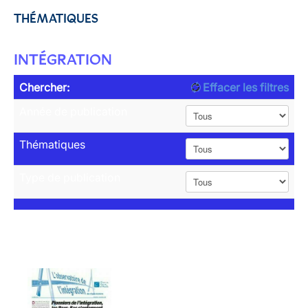
THÉMATIQUES
INTÉGRATION
Chercher:
Effacer les filtres
Année de publication
Thématiques
Type de publication