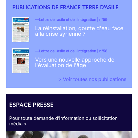
PUBLICATIONS DE FRANCE TERRE D'ASILE
Lettre de l’asile et de l’intégration | n°59
La réinstallation, goutte d'eau face
à la crise syrienne ?
Lettre de l’asile et de l’intégration | n°58
Vers une nouvelle approche de
l'évaluation de l'âge
> Voir toutes nos publications
ESPACE PRESSE
Pour toute demande d’information ou sollicitation
média >