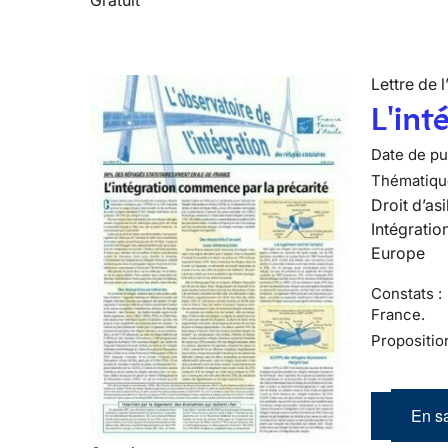
Lettre de l
L'int
Date de pub
Thématiqu
Droit d’asi
Intégratio
Europe
Constats :
France.
Propositio
En sa