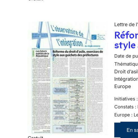
Lettre de l
Réfor
style
Date de pub
Thématiqu
Droit d’asi
Intégratio
Europe
Initiatives
Constats :
Europe : L
En sa
Gratuit