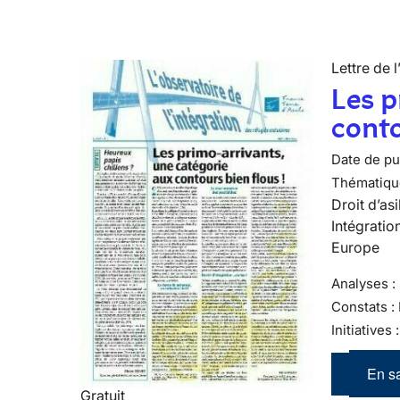
Lettre de l
Les p
conto
Date de pub
Thématiqu
Droit d’asi
Intégratio
Europe
Analyses : 
Constats :
Initiatives
En sa
Gratuit