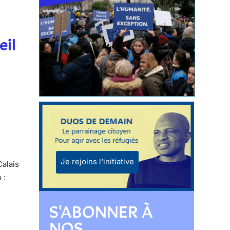
eil
Je rejoins l'initiative
Calais
 :
S'ABONNER À
NOS