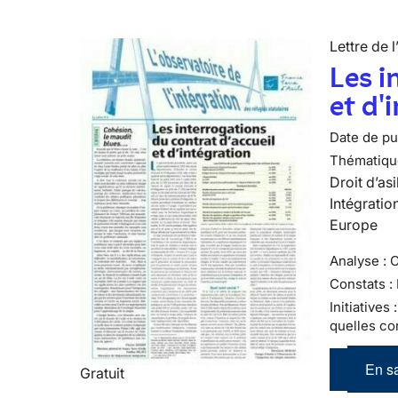
Lettre de l
Les i
et d'
Date de pub
Thématiqu
Droit d’asi
Intégratio
Europe
Analyse : 
Constats :
Initiatives
quelles co
En sa
Gratuit