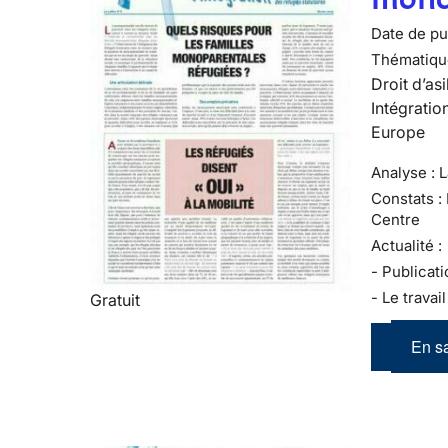
Date de pub
Thématiqu
Droit d’asi
Intégratio
Europe
Analyse : 
Constats :
Centre
Actualité :
- Publicati
- Le travai
Gratuit
En sa