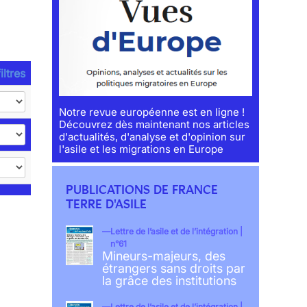
iltres
Notre revue européenne est en ligne !
Découvrez dès maintenant nos articles
d'actualités, d'analyse et d'opinion sur
l'asile et les migrations en Europe
PUBLICATIONS DE FRANCE
TERRE D'ASILE
Lettre de l’asile et de l’intégration |
n°61
Mineurs-majeurs, des
étrangers sans droits par
la grâce des institutions
Lettre de l’asile et de l’intégration |