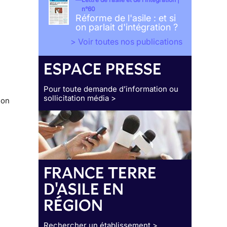
n°60
Réforme de l'asile : et si
on parlait d'intégration ?
> Voir toutes nos publications
ESPACE PRESSE
Pour toute demande d’information ou
sollicitation média >
ion
FRANCE TERRE
D'ASILE EN
RÉGION
Rechercher un établissement >