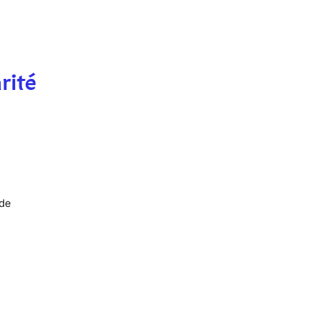
rité
 de