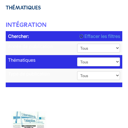
THÉMATIQUES
INTÉGRATION
Chercher:
Effacer les filtres
Année de publication
Thématiques
Type de publication