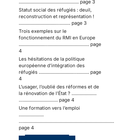
................................................ page 3
Statut social des réfugiés : deuil,
reconstruction et représentation !
.............................…......... page 3
Trois exemples sur le
fonctionnement du RMI en Europe
....................…................................. page
4
Les hésitations de la politique
européenne d’intégration des
réfugiés ...........................….......... page
4
L’usager, l’oublié des réformes et de
la rénovation de l’État ? ....................
…............................ page 4
Une formation vers l’emploi
....................
….........................................................................
page 4