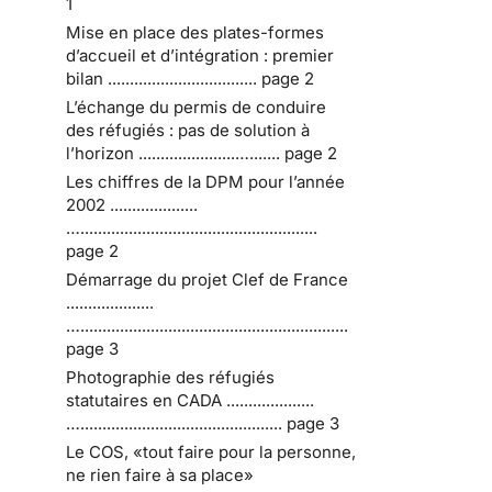
1
Mise en place des plates-formes
d’accueil et d’intégration : premier
bilan .................................. page 2
L’échange du permis de conduire
des réfugiés : pas de solution à
l’horizon ......................…....... page 2
Les chiffres de la DPM pour l’année
2002 ....................
…......................................................
page 2
Démarrage du projet Clef de France
....................
….............................................................
page 3
Photographie des réfugiés
statutaires en CADA ....................
….............................................. page 3
Le COS, «tout faire pour la personne,
ne rien faire à sa place»