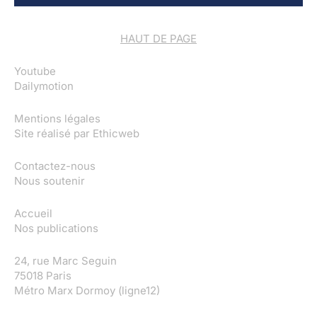
HAUT DE PAGE
Youtube
Dailymotion
Mentions légales
Site réalisé par
Ethicweb
Contactez-nous
Nous soutenir
Accueil
Nos publications
24, rue Marc Seguin
75018 Paris
Métro Marx Dormoy (ligne12)