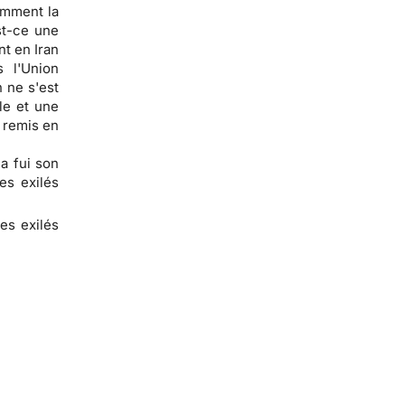
omment la
st-ce une
nt en Iran
 l'Union
 ne s'est
le et une
 remis en
a fui son
es exilés
des exilés