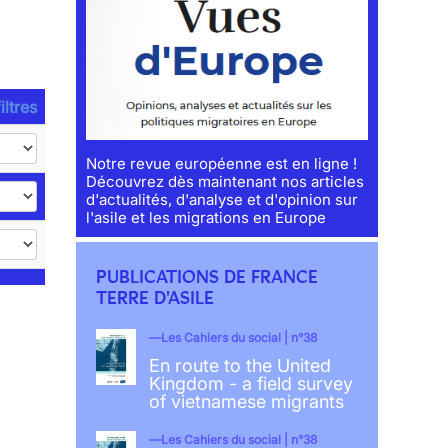
iltres
Notre revue européenne est en ligne !
Découvrez dès maintenant nos articles
d'actualités, d'analyse et d'opinion sur
l'asile et les migrations en Europe
PUBLICATIONS DE FRANCE
TERRE D'ASILE
Les Cahiers du social | n°38
En route to the United
Kingdom - a field survey
of vietnamese migrants
Les Cahiers du social | n°38