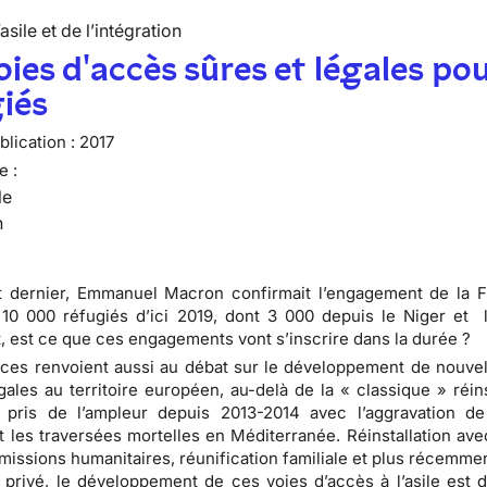
’asile et de l’intégration
oies d'accès sûres et légales pou
iés
lication :
2017
e :
le
n
t dernier, Emmanuel Macron confirmait l’engagement de la 
r 10 000 réfugiés d’ici 2019, dont 3 000 depuis le Niger et 
 est ce que ces engagements vont s’inscrire dans la durée ?
es renvoient aussi au débat sur le développement de nouvel
gales au territoire européen, au-delà de la « classique » réins
a pris de l’ampleur depuis 2013-2014 avec l’aggravation de
t les traversées mortelles en Méditerranée. Réinstallation ave
dmissions humanitaires, réunification familiale et plus récemm
 privé, le développement de ces voies d’accès à l’asile est 