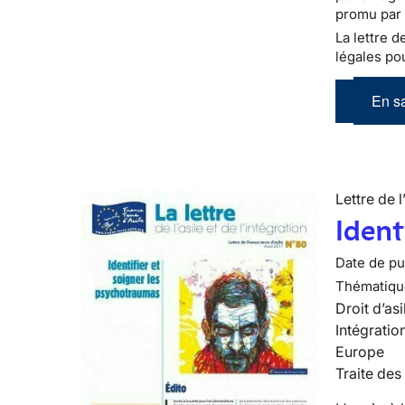
promu par 
La lettre d
légales pou
En sa
Lettre de l
Ident
Date de pub
Thématiqu
Droit d’asi
Intégratio
Europe
Traite des