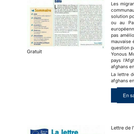
Les migran
communauté
solution p
ou au Pa
européenne
pas amélio
mauvaise é
question p
Gratuit
Yonous Moh
pays l’Afg
afghans en
La lettre d
afghans en
En sa
Lettre de l