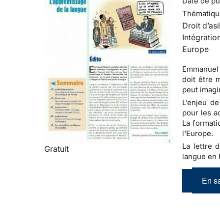
Date de pub
Thématiqu
Droit d’asi
Intégratio
Europe
Emmanuel M
doit être 
peut imagi
L’enjeu de
pour les a
La formati
l'Europe.
La lettre d
Gratuit
langue en 
En sa