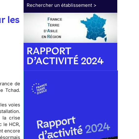
Rechercher un établissement >
r les
RAPPORT
D’ACTIVITÉ 2024
France de
le Tchad.
les voies
tallation.
 la crise
c le HCR,
ent encore
désormais