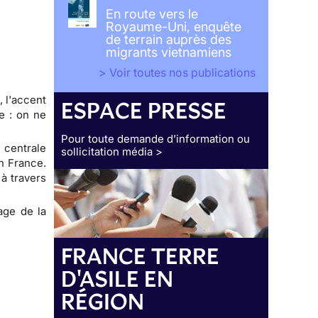
En route vers le
Royaume-Uni, enquête
de terrain auprès des
migrants vietnamiens
> Voir toutes nos publications
, l'accent
ESPACE PRESSE
e : on ne
Pour toute demande d’information ou
 centrale
sollicitation média >
en France.
à travers
sage de la
FRANCE TERRE
D'ASILE EN
RÉGION