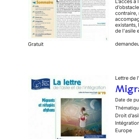
L’accès à 
d’obstacle
contraire,
accompagné
existants, 
de l'asile 
demandeur
Gratuit
Lettre de l
Migra
Date de pub
Thématiqu
Droit d’asi
Intégratio
Europe