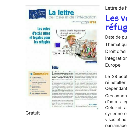
Lettre de l
Les v
réfug
Date de pub
Thématiqu
Droit d’asi
Intégratio
Europe
Le 28 aoû
réinstalle
Cependant,
Ces annonc
d’accès lé
Celui-ci 
Gratuit
syrienne e
visas et a
parrainage