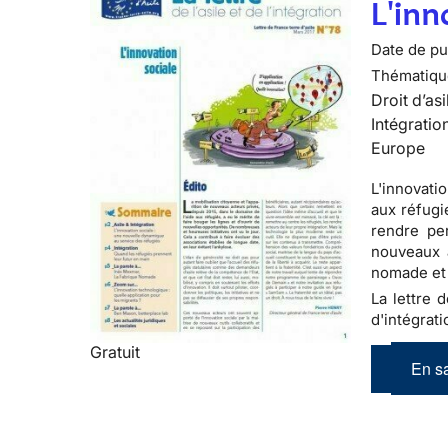
L'inn
Date de pub
Thématiqu
Droit d’asi
Intégratio
Europe
L'innovati
aux réfugi
rendre per
nouveaux 
nomade et
La lettre 
d'intégrati
Gratuit
En sa