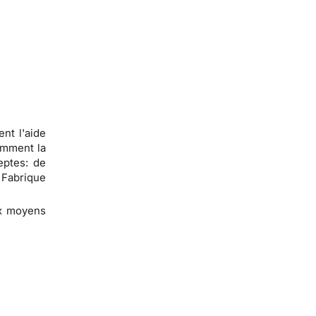
nt l'aide
omment la
eptes: de
 Fabrique
aux moyens