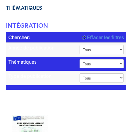
THÉMATIQUES
INTÉGRATION
Chercher:
Effacer les filtres
Année de publication
Thématiques
Type de publication