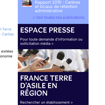
Rapport 2015 : Centres
et locaux de rétention
administrative
> Voir toutes nos publications
ESPACE PRESSE
-Terre
- Caritas
Pour toute demande d’information ou
sollicitation média >
 exilées
utonomie
FRANCE TERRE
D'ASILE EN
RÉGION
Rechercher un établissement >