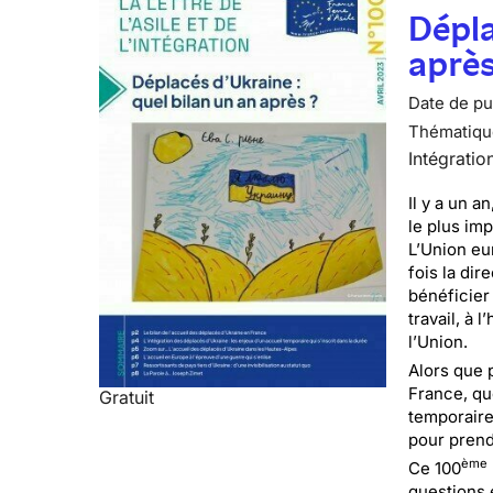
Dépla
après
Date de pub
Thématiqu
Intégratio
Il y a un a
le plus im
L’Union eu
fois la dir
bénéficier
travail, à 
l’Union.
Alors que 
France, que
Gratuit
temporaire
pour prendr
ème
Ce 100
questions 