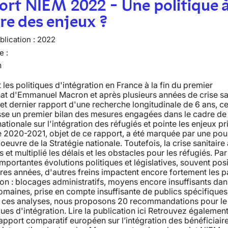
rt NIEM 2022 - Une politique à
e des enjeux ?
lication :
2022
e :
n
 les politiques d'intégration en France à la fin du premier
at d'Emmanuel Macron et après plusieurs années de crise sa
et dernier rapport d'une recherche longitudinale de 6 ans, ce
sse un premier bilan des mesures engagées dans le cadre de 
nationale sur l'intégration des réfugiés et pointe les enjeux p
 2020-2021, objet de ce rapport, a été marquée par une pou
oeuvre de la Stratégie nationale. Toutefois, la crise sanitaire 
 et multiplié les délais et les obstacles pour les réfugiés. Par 
mportantes évolutions politiques et législatives, souvent posi
res années, d'autres freins impactent encore fortement les 
ion : blocages administratifs, moyens encore insuffisants dan
omaines, prise en compte insuffisante de publics spécifiques,
e ces analyses, nous proposons 20 recommandations pour le 
ques d'intégration. Lire la publication ici Retrouvez également
pport comparatif européen sur l’intégration des bénéficiair