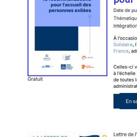
Date de pub
Thématiqu
Intégratio
À l’occasi
Solidaire
, l
France
, a
Celles-ci 
à l’échelle
Gratuit
de toutes l
administrat
En sa
Lettre de l