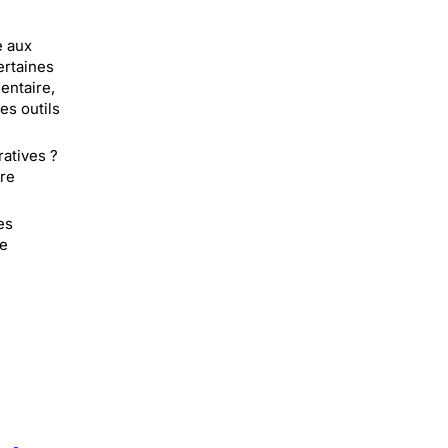
e aux
ertaines
entaire,
es outils
atives ?
ure
es
le