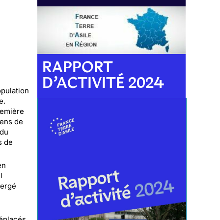
RAPPORT
D’ACTIVITÉ 2024
opulation
e.
remière
iens de
 du
s de
en
l
mergé
déplacés