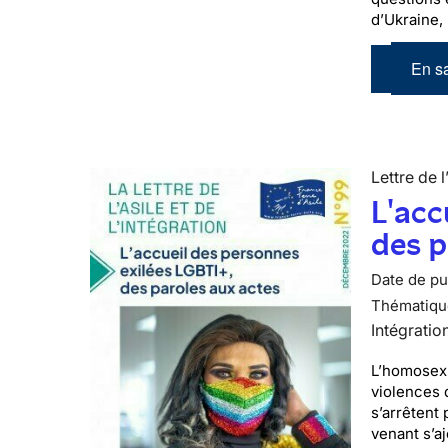
d’Ukraine,
En sa
Lettre de l
L'acc
des p
Date de pub
Thématiqu
Intégratio
L’homosexu
violences 
s’arrêtent 
venant s’a