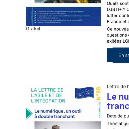
Quels sont
LGBTI+ ? C
lutter con
France et 
Gratuit
Ce nouveau 
questions 
exilées LG
En sa
Lettre de l
Le nu
tran
Date de pub
Thématiqu