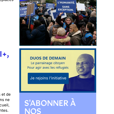
I+,
Je rejoins l'initiative
 et de
ons ne
S'ABONNER À
cueil,
NOS
ntes.