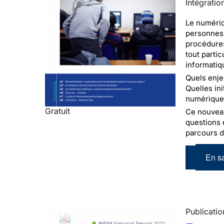
Intégratio
Le numériq
personnes 
procédures
tout parti
informatiq
Quels enje
Quelles in
numérique 
Gratuit
Ce nouveau 
questions 
parcours d
En sa
Publicatio