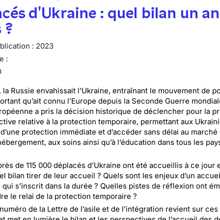
cés d'Ukraine : quel bilan un an
 ?
lication :
2023
e :
n
n, la Russie envahissait l’Ukraine, entraînant le mouvement de p
portant qu’ait connu l’Europe depuis la Seconde Guerre mondial
ropéenne a pris la décision historique de déclencher pour la p
ective relative à la protection temporaire, permettant aux Ukrain
 d’une protection immédiate et d’accéder sans délai au marché
l’hébergement, aux soins ainsi qu’à l’éducation dans tous les pay
près de 115 000 déplacés d’Ukraine ont été accueillis à ce jour 
l bilan tirer de leur accueil ? Quels sont les enjeux d’un accuei
 qui s’inscrit dans la durée ? Quelles pistes de réflexion ont é
e le relai de la protection temporaire ?
numéro de la Lettre de l’asile et de l’intégration revient sur ces
et met en lumière le bilan et les perspectives de l’accueil des 