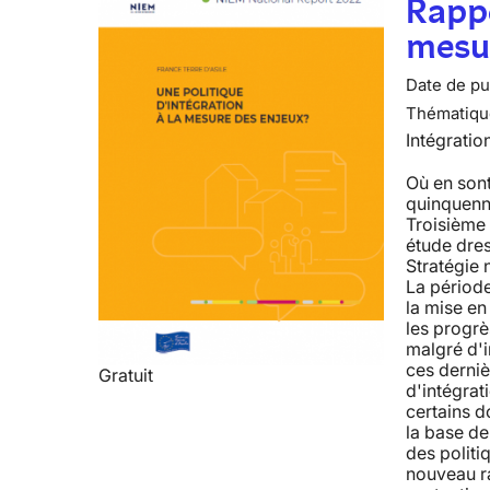
Rappo
mesur
Date de pub
Thématiqu
Intégratio
Où en sont
quinquenn
Troisième 
étude dre
Stratégie 
La période
la mise en 
les progrès
malgré d'i
ces derniè
Gratuit
d'intégrat
certains d
la base d
des politi
nouveau ra