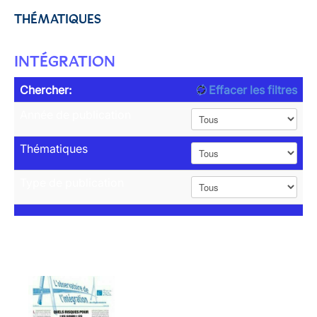
THÉMATIQUES
INTÉGRATION
Chercher:
Effacer les filtres
Année de publication
Thématiques
Type de publication