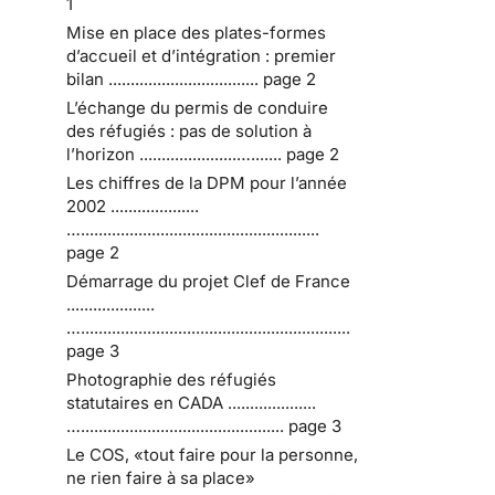
1
Mise en place des plates-formes
d’accueil et d’intégration : premier
bilan .................................. page 2
L’échange du permis de conduire
des réfugiés : pas de solution à
l’horizon ......................…....... page 2
Les chiffres de la DPM pour l’année
2002 ....................
…......................................................
page 2
Démarrage du projet Clef de France
....................
….............................................................
page 3
Photographie des réfugiés
statutaires en CADA ....................
….............................................. page 3
Le COS, «tout faire pour la personne,
ne rien faire à sa place»