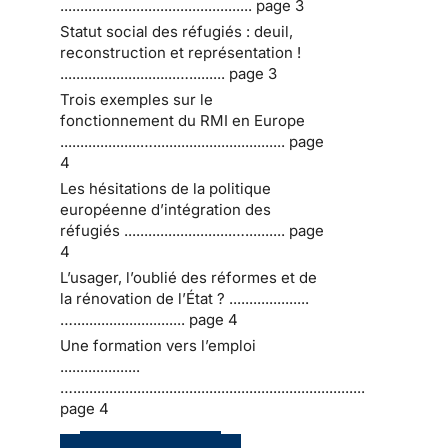
................................................ page 3
Statut social des réfugiés : deuil,
reconstruction et représentation !
.............................…......... page 3
Trois exemples sur le
fonctionnement du RMI en Europe
....................…................................. page
4
Les hésitations de la politique
européenne d’intégration des
réfugiés ...........................….......... page
4
L’usager, l’oublié des réformes et de
la rénovation de l’État ? ....................
…............................ page 4
Une formation vers l’emploi
....................
….........................................................................
page 4