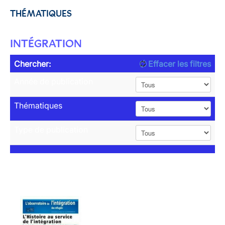
THÉMATIQUES
INTÉGRATION
Chercher:
Effacer les filtres
Année de publication
Thématiques
Type de publication