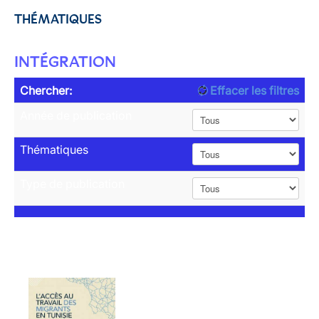
THÉMATIQUES
INTÉGRATION
Chercher:
Effacer les filtres
Année de publication
Thématiques
Type de publication