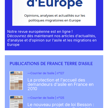
Notre revue européenne est en ligne !
Découvrez dès maintenant nos articles d'actualités,
d'analyse et d'opinion sur l'asile et les migrations en
Europe
PUBLICATIONS DE FRANCE TERRE D'ASILE
Courrier de l’asile | n°127
La protection et l'accueil des
demandeurs d'asile en France en
2010
Courrier de l’asile | n°125
Le nouveau projet de loi Besson :