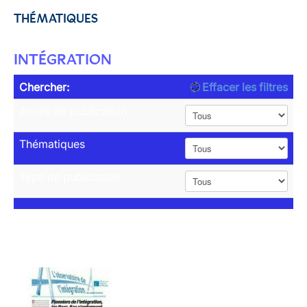
THÉMATIQUES
INTÉGRATION
Chercher:
Effacer les filtres
Année de publication
Thématiques
Type de publication