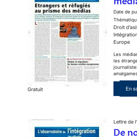
médi
Date de pub
Thématiqu
Droit d’asi
Intégratio
Europe
Les
média
les
étrang
journalist
amalgames 
En sa
Gratuit
Lettre de l
De no