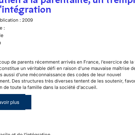
l'intégration
lication :
2009
e :
le
n
coup de
parents récemment arrivés en France
, l’exercice de la
constitue un véritable défi en raison d'une mauvaise maîtrise de
s aussi d'une méconnaissance des codes de leur nouvel
ent. Des structures très diverses tentent de les soutenir,
favo
on de toute la famille dans la société d'accueil
.
voir plus
’asile et de l’intégration