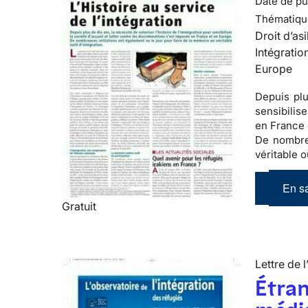
Date de pub
Thématiqu
Droit d’asi
Intégratio
Europe
Depuis plu
sensibilis
en France 
De nombreu
véritable ou
En sa
Gratuit
Lettre de l
Étran