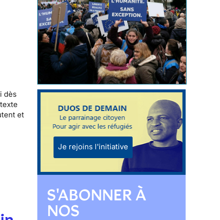
i dès
ntexte
tent et
Je rejoins l'initiative
S'ABONNER À
NOS
lin