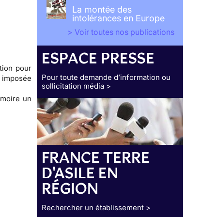
La montée des
intolérances en Europe
> Voir toutes nos publications
ESPACE PRESSE
tion
pour
Pour toute demande d’information ou
t imposée
sollicitation média >
moire
un
FRANCE TERRE
D'ASILE EN
RÉGION
Rechercher un établissement >