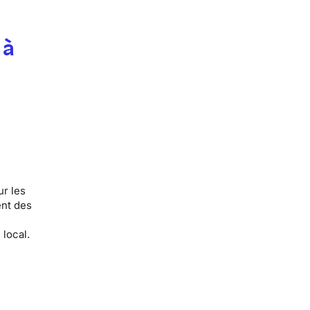
 à
ur les
nt des
local
.