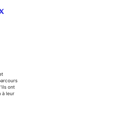
x
et
parcours
ils ont
 à leur