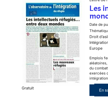
Les i
mond
Date de pub
Thématiqu
Droit d’asi
Intégratio
Europe
Emplois fe
aléatoires,
du combatt
exercées d
intégratio
Gratuit
En sa