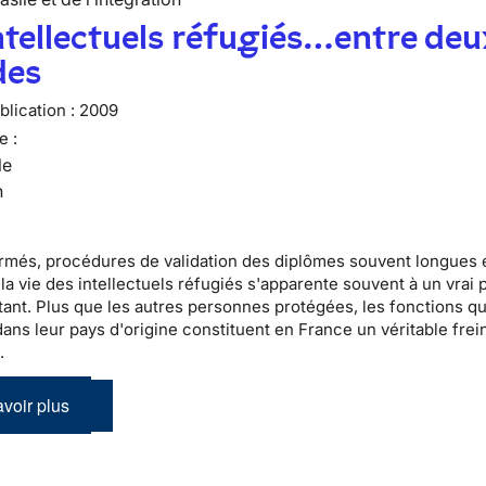
ntellectuels réfugiés…entre deu
es
lication :
2009
e :
le
n
rmés, procédures de validation des diplômes souvent longues 
 la vie des
intellectuels réfugiés
s'apparente souvent à un vrai 
ant. Plus que les autres personnes protégées, les fonctions qu'
ans leur pays d'origine constituent en France un véritable frein
n
.
voir plus