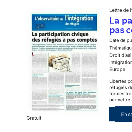
Lettre de l
La pa
pas 
Date de pub
Thématiqu
Droit d’asi
Intégratio
Europe
Libertés po
réfugiés
de
formes trè
permettre 
En sa
Gratuit