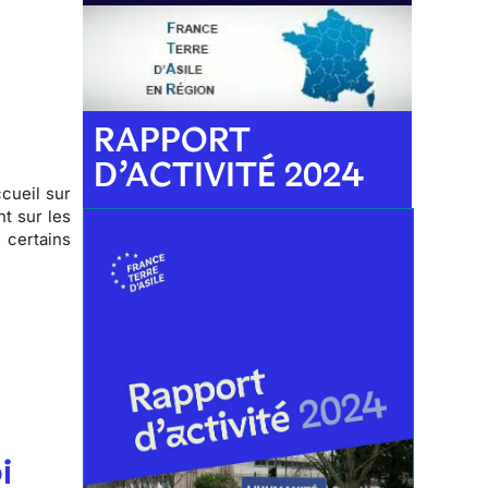
RAPPORT
D’ACTIVITÉ 2024
ccueil
sur
t sur les
certains
.
i