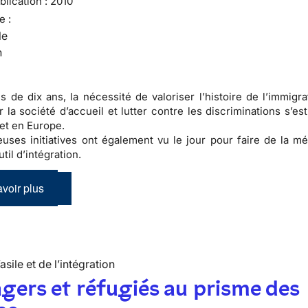
lication :
2010
e :
le
n
s de dix ans, la nécessité de valoriser l’
histoire de l’immigra
er la
société d’accueil
et lutter contre les
discriminations
s’es
et en Europe.
ses initiatives ont également vu le jour pour faire de la
mé
til d’
intégration
.
voir plus
’asile et de l’intégration
gers et réfugiés au prisme des