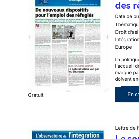
des r
Date de pub
Thématiqu
Droit d’asi
Intégratio
Europe
La politiqu
l'accueil 
marqué par
doivent en
En sa
Gratuit
Lettre de l
Le so