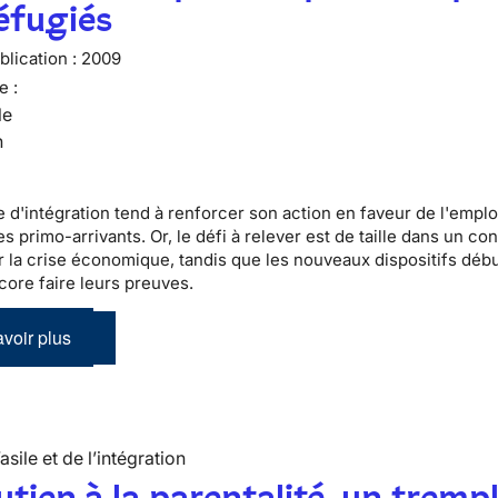
éfugiés
lication :
2009
e :
le
n
e d'
intégration
tend à renforcer son action en faveur de l'emplo
des
primo-arrivants
. Or, le défi à relever est de taille dans un co
 la crise économique, tandis que les nouveaux dispositifs débu
core faire leurs preuves.
voir plus
’asile et de l’intégration
utien à la parentalité, un tremp