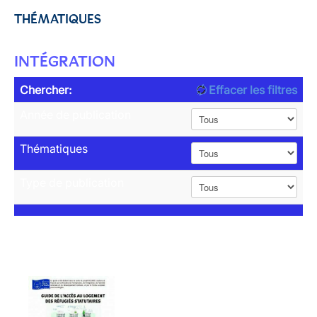
THÉMATIQUES
INTÉGRATION
Chercher:
Effacer les filtres
Année de publication
Thématiques
Type de publication