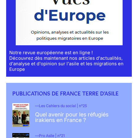
Notre revue européenne est en ligne !
Découvrez dès maintenant nos articles d'actualités,
d'analyse et d'opinion sur l'asile et les migrations en
Europe
PUBLICATIONS DE FRANCE TERRE D'ASILE
Les Cahiers du social | n°25
Quel avenir pour les réfugiés
irakiens en France ?
Pro Asile | n°21