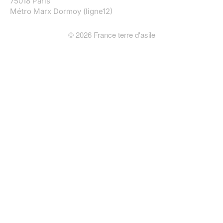
75018 Paris
Métro Marx Dormoy (ligne12)
©
2026
France terre d'asile