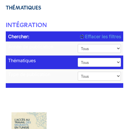
THÉMATIQUES
INTÉGRATION
Chercher:
Effacer les filtres
Année de publication
Thématiques
Type de publication