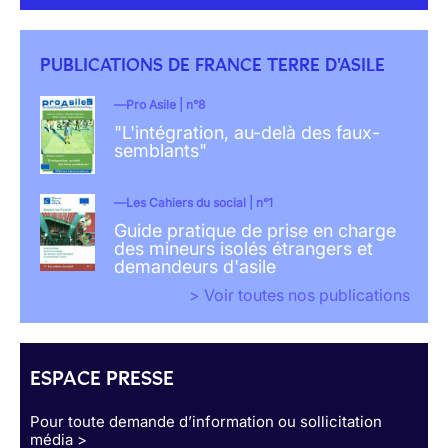
PUBLICATIONS DE FRANCE TERRE D'ASILE
Pro Asile | n°8
"L'intégration, au-delà des faux-
semblants"
Les Cahiers du social | n°1
Guide pratique de prise en charge
des mineurs isolés étrangers et
demandeurs d'asile
> Voir toutes nos publications
ESPACE PRESSE
Pour toute demande d’information ou sollicitation
média >