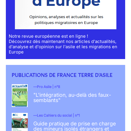
Notre revue européenne est en ligne !
Découvrez dès maintenant nos articles d'actualités,
d'analyse et d'opinion sur l'asile et les migrations en
Europe
PUBLICATIONS DE FRANCE TERRE D'ASILE
Pro Asile | n°8
"L'intégration, au-delà des faux-
semblants"
Les Cahiers du social | n°1
Guide pratique de prise en charge
des mineurs isolés étrangers et