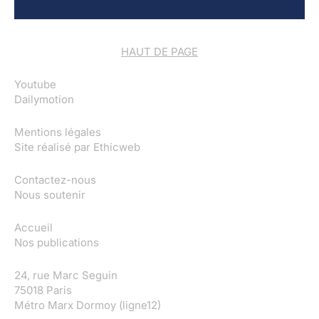
HAUT DE PAGE
Youtube
Dailymotion
Mentions légales
Site réalisé par
Ethicweb
Contactez-nous
Nous soutenir
Accueil
Nos publications
24, rue Marc Seguin
75018 Paris
Métro Marx Dormoy (ligne12)