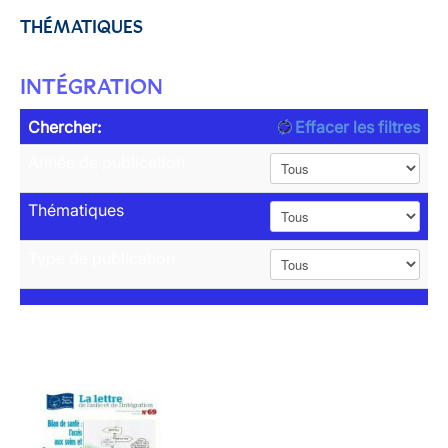
THÉMATIQUES
INTÉGRATION
Chercher:
Effacer les filtres
Année de publication
Thématiques
Type de publication