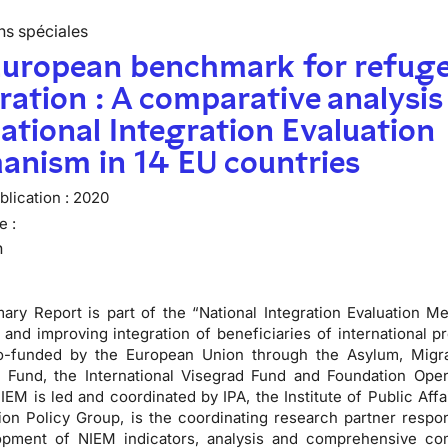
ns spéciales
European benchmark for refug
ration : A comparative analysis
ational Integration Evaluation
anism in 14 EU countries
lication :
2020
e :
n
ry Report is part of the “National Integration Evaluation M
and improving integration of beneficiaries of international pr
co-funded by the European Union through the Asylum, Migr
n Fund, the International Visegrad Fund and Foundation Ope
 NIEM is led and coordinated by IPA, the Institute of Public Aff
ion Policy Group, is the coordinating research partner respon
opment of NIEM indicators, analysis and comprehensive co