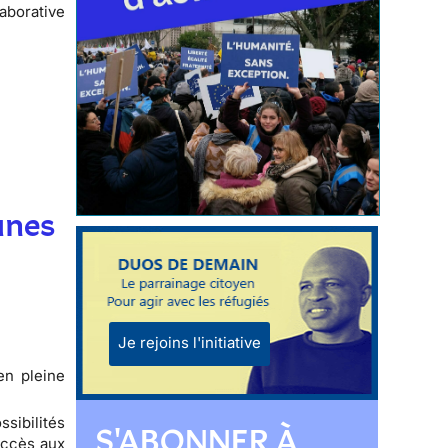
aborative
unes
Je rejoins l'initiative
en pleine
sibilités
S'ABONNER À
accès aux