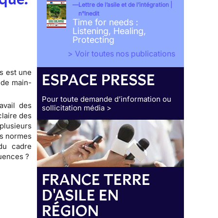
Lettre de l’asile et de l’intégration |
n°Inedit
Time for needs :
Listening, Healing,
Protecting
> Voir toutes nos publications
es est une
ESPACE PRESSE
 de main-
Pour toute demande d’information ou
avail des
sollicitation média >
claire des
plusieurs
es normes
 du cadre
équences ?
FRANCE TERRE
D'ASILE EN
RÉGION