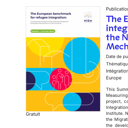
Publicatio
The 
integ
the N
Mech
Date de pub
Thématiqu
Intégratio
Europe
This Summa
Measuring 
project, 
Integratio
Institute.
Gratuit
the Migrat
the devel