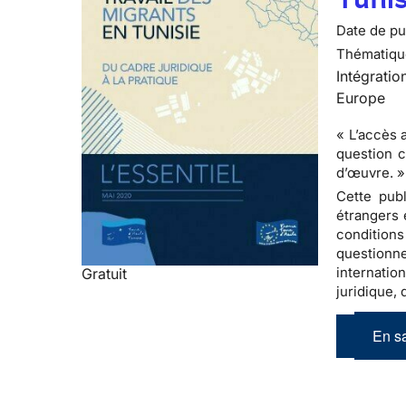
Date de pub
Thématiqu
Intégratio
Europe
« L’accès 
question c
d’œuvre. »
Cette publ
étrangers 
conditions
questionne
internati
Gratuit
juridique,
En sa