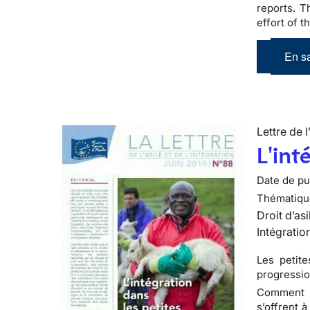
reports. T
effort of 
En sa
Lettre de l
L'int
Date de pub
Thématiqu
Droit d’asi
Intégratio
Les petit
progressio
Comment ab
s’offrent 