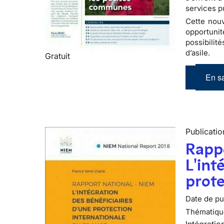
services pu
Cette nouve
opportuni
possibilité
d’asile.
Gratuit
En sa
Publicatio
Rapp
L'int
prote
Date de pub
Thématiqu