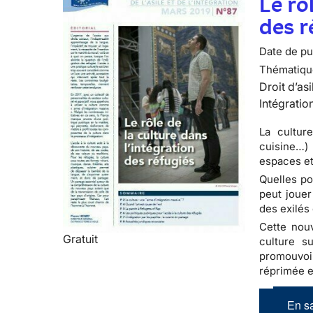
Le rô
des r
Date de pub
Thématiqu
Droit d’asi
Intégratio
La culture
cuisine…)
espaces et
Quelles po
peut jouer
des exilés 
Cette nouve
Gratuit
culture su
promouvoir
réprimée et
En sa