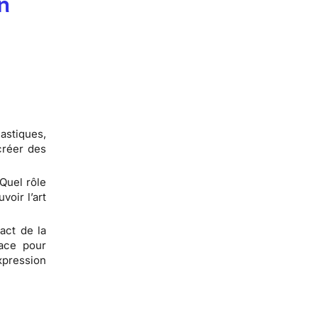
on
astiques,
créer des
 Quel rôle
oir l’art
pact de la
lace pour
xpression