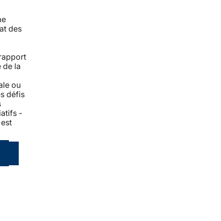
me
tat des
 rapport
 de la
u
iale ou
s défis
s
atifs -
 est