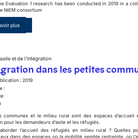
he Evaluation 1 research has been conducted in 2019 in a coll
the NIEM consortium
voir plus
’asile et de l’intégration
égration dans les petites comm
lication :
2019
e :
le
n
es communes et le milieu rural sont des espaces d’accueil 
n pour les demandeurs d’asile et les réfugiés.
order l’accueil des réfugiés en milieu rural ? Quelles pos
à eux dans des espaces où la mobilité semble restreinte, où l’