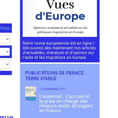
iltres
Notre revue européenne est en ligne !
Découvrez dès maintenant nos articles
d'actualités, d'analyse et d'opinion sur
l'asile et les migrations en Europe
PUBLICATIONS DE FRANCE
TERRE D'ASILE
L’essentiel | n°1
L'essentiel : L'accueil et
la prise en charge des
mineurs isolés étrangers
en France
ique.