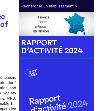
Rechercher un établissement >
ee
 of
RAPPORT
D’ACTIVITÉ 2024
echanism.
otection”
ation and
n Society
airs. MPG,
sible for
mparative