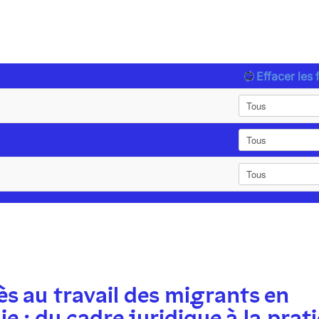
Effacer les f
ès au travail des migrants en
ie : du cadre juridique à la prat