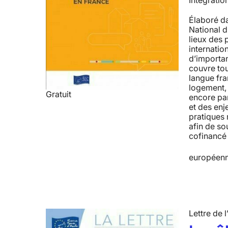
Intégratio
Élaboré da
National d
lieux des 
internatio
d’importan
couvre tou
langue fra
logement, à
Gratuit
encore par
et des enj
pratiques 
afin de so
cofinancé 
européenn
Lettre de l