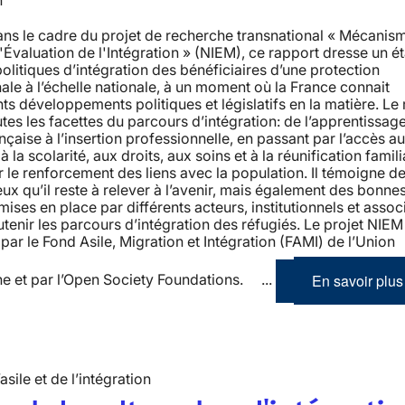
n
ns le cadre du projet de recherche transnational « Mécanis
'Évaluation de l'Intégration » (NIEM), ce rapport dresse un é
politiques d’intégration des bénéficiaires d’une protection
nale à l’échelle nationale, à un moment où la France connait
ts développements politiques et législatifs en la matière. Le
tes les facettes du parcours d’intégration: de l’apprentissage
nçaise à l’insertion professionnelle, en passant par l’accès a
 la scolarité, aux droits, aux soins et à la réunification famil
 le renforcement des liens avec la population. Il témoigne de
eux qu’il reste à relever à l’avenir, mais également des bonne
mises en place par différents acteurs, institutionnels et associ
utenir les parcours d’intégration des réfugiés. Le projet NIEM
par le Fond Asile, Migration et Intégration (FAMI) de l’Union
En savoir plus
e et par l’Open Society Foundations. ...
’asile et de l’intégration