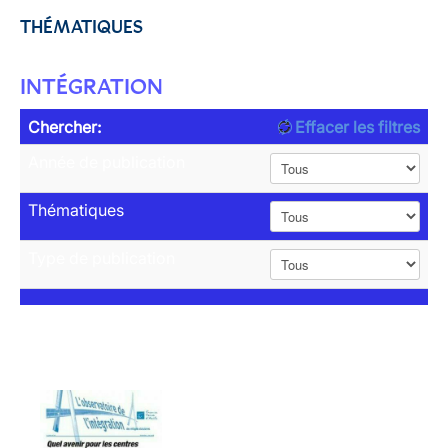
THÉMATIQUES
INTÉGRATION
Chercher:
Effacer les filtres
Année de publication
Thématiques
Type de publication