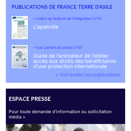
PUBLICATIONS DE FRANCE TERRE D'ASILE
Lettre de l’asile et de l’intégration | n°74
L'apatridie
Les Cahiers du social | n°37
Guide de l’animateur de l’atelier
accès aux droits des bénéficiaires
d’une protection internationale
> Voir toutes nos publications
ESPACE PRESSE
Pour toute demande d’information ou sollicitation
média >