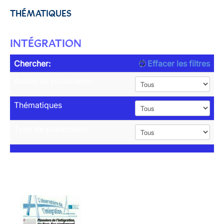
THÉMATIQUES
INTÉGRATION
Chercher:
Effacer les filtres
Année de publication
Thématiques
Type de publication