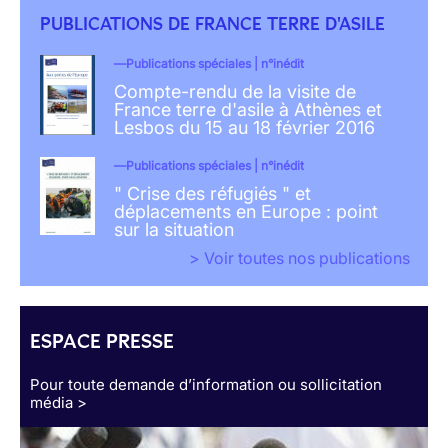
PUBLICATIONS DE FRANCE TERRE D'ASILE
Publications spéciales | n°inédit
Compte-rendu de la visite de
France terre d'asile à Athènes et
Lesbos du 15 au 18 février 2016
Publications spéciales | n°inédit
" Crise des réfugiés " et
déplacements en Europe : point
sur la situation
> Voir toutes nos publications
ESPACE PRESSE
Pour toute demande d’information ou sollicitation
média >