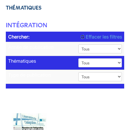
THÉMATIQUES
INTÉGRATION
Chercher:
Effacer les filtres
Année de publication
Thématiques
Type de publication